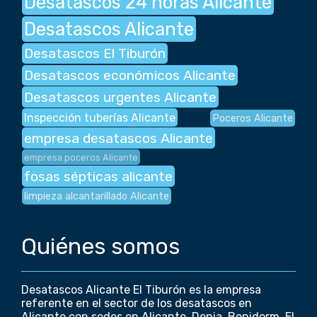
Desatascos 24 horas Alicante
Desatascos Alicante
Desatascos El Tiburón
Desatascos económicos Alicante
Desatascos urgentes Alicante
Inspección tuberías Alicante
Poceros Alicante
empresa desatascos Alicante
empresa poceros Alicante
fosas sépticas alicante
limpieza alcantarillado Alicante
Quiénes somos
Desatascos Alicante El Tiburón es la empresa
referente en el sector de los desatascos en
Alicante con sedes en Alicante, Denia, Benidorm, El