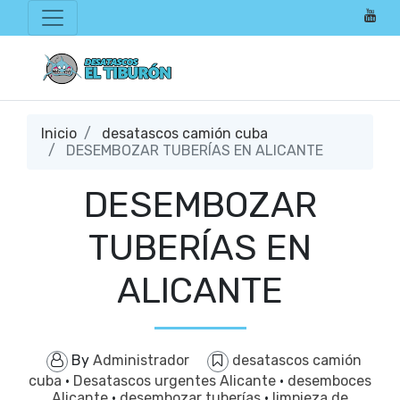
Inicio
desatascos camión cuba
DESEMBOZAR TUBERÍAS EN ALICANTE
DESEMBOZAR
TUBERÍAS EN
ALICANTE
By
Administrador
desatascos camión
cuba
·
Desatascos urgentes Alicante
·
desemboces
Alicante
·
desembozar tuberías
·
limpieza de