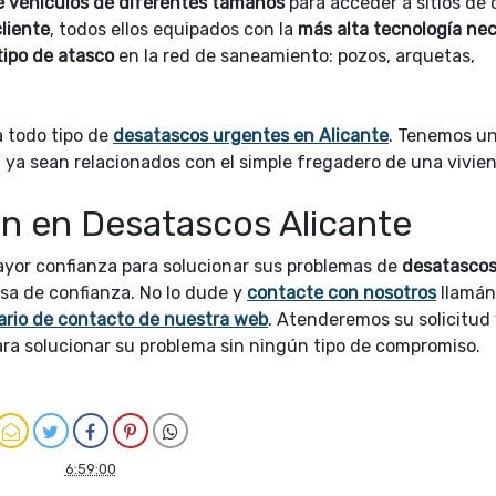
de vehículos de diferentes tamaños
para acceder a sitios de d
liente
, todos ellos equipados con la
más alta tecnología nec
tipo de atasco
en la red de saneamiento: pozos, arquetas,
 todo tipo de
desatascos urgentes en Alicante
. Tenemos u
, ya sean relacionados con el simple fregadero de una vivie
n en Desatascos Alicante
ayor confianza para solucionar sus problemas de
desatascos
sa de confianza. No lo dude y
contacte con nosotros
llamá
ario de contacto de nuestra web
. Atenderemos su solicitud y
ara solucionar su problema sin ningún tipo de compromiso.
6:59:00