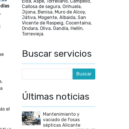
Elda, Aspe, Torrellano, Campello,
 días
Callosa de segura, Orihuela,
Jijona, Benisa, Muro de Alcoy,
.
Játiva, Mogente, Albaida, San
Vicente de Raspeig, Cocentaina,
l
Ondara, Oliva, Gandía, Hellín,
Torrevieja.
Buscar servicios
ue
e,
na
Últimas noticias
ás el
Mantenimiento y
vaciado de fosas
sépticas Alicante