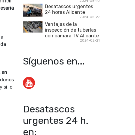
ifícil
2024-06-10
Desatascos urgentes
esaria
24 horas Alicante
2024-02-27
Ventajas de la
inspección de tuberías
con cámara TV Alicante
na
2024-02-21
nda
Síguenos en...
 en
ndonos
 si lo
Desatascos
urgentes 24 h.
en: