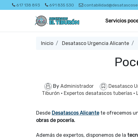
617 138 893
691 835 530
contabilidad@desatascose
Servicios poc
Inicio
Desatasco Urgencia Alicante
Poc
By
Administrador
Desatasco U
Tiburón
·
Expertos desatascos tuberías
·
Desde
Desatascos Alicante
te ofrecemos u
obras de pocería.
Además de expertos, disponemos de la
tecn