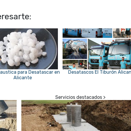
resarte:
austica para Desatascar en
Desatascos El Tiburón Alica
Alicante