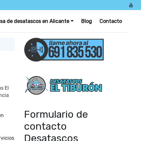
sa de desatascos en Alicante
Blog
Contacto
s El
ncia
Formulario de
en
contacto
Desatascos
vicios