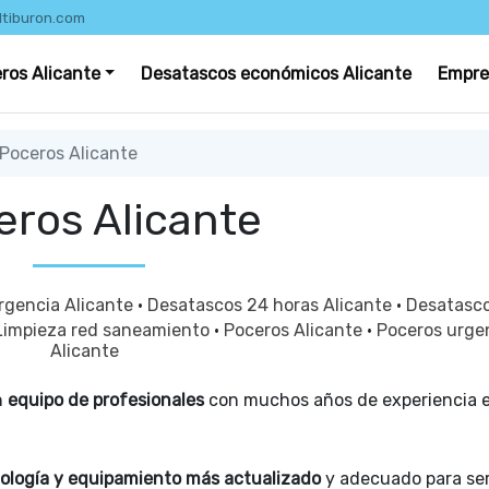
ltiburon.com
eros Alicante
Desatascos económicos Alicante
Empre
Poceros Alicante
eros Alicante
rgencia Alicante
·
Desatascos 24 horas Alicante
·
Desatasco
Limpieza red saneamiento
·
Poceros Alicante
·
Poceros urge
Alicante
n
equipo de profesionales
con muchos años de experiencia 
ología y equipamiento más actualizado
y adecuado para ser