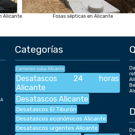
n Alicante
Fosas sépticas en Alicante
Categorías
Q
De
Camiones cuba Alicante
re
Desatascos 24 horas
Al
Be
Alicante
Al
Desatascos Alicante
EA
Desatascos El Tiburón
D
Desatascos económicos Alicante
Desatascos urgentes Alicante
Di