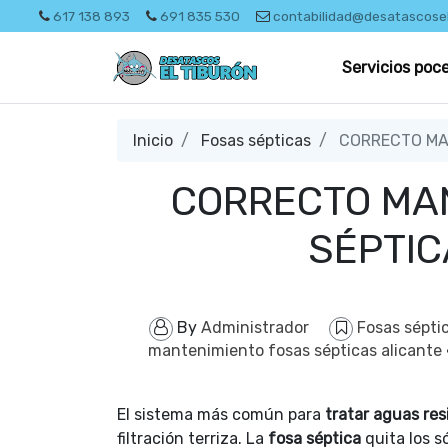
617 138 893
691 835 530
contabilidad@desatascose
Servicios poc
Inicio
Fosas sépticas
CORRECTO MAN
CORRECTO MA
SÉPTIC
By
Administrador
Fosas sépti
mantenimiento fosas sépticas alicante
El sistema más común para
tratar aguas res
filtración terriza. La
fosa séptica
quita los s