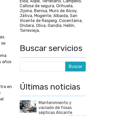
Elda, Aspe, Torrellano, Campello,
Callosa de segura, Orihuela,
Jijona, Benisa, Muro de Alcoy,
Játiva, Mogente, Albaida, San
Vicente de Raspeig, Cocentaina,
Ondara, Oliva, Gandía, Hellín,
Torrevieja.
as.
 se
Buscar servicios
tema
s años
Últimas noticias
ntra en
e
el
Mantenimiento y
vaciado de fosas
sépticas Alicante