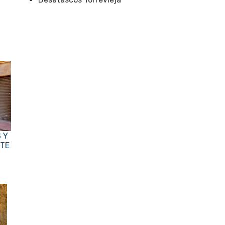
 Y
NTE