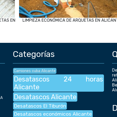
ETAS EN
LIMPIEZA ECONÓMICA DE ARQUETAS EN ALICAN
Categorías
Q
De
Camiones cuba Alicante
re
Desatascos 24 horas
Al
Be
Alicante
Al
Desatascos Alicante
EA
Desatascos El Tiburón
D
Desatascos económicos Alicante