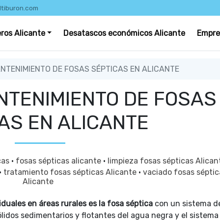
ltiburon.com
eros Alicante
Desatascos económicos Alicante
Empre
TENIMIENTO DE FOSAS SÉPTICAS EN ALICANTE
NTENIMIENTO DE FOSAS
AS EN ALICANTE
cas
·
fosas sépticas alicante
·
limpieza fosas sépticas Alica
·
tratamiento fosas sépticas Alicante
·
vaciado fosas séptic
Alicante
iduales
en áreas rurales es la fosa séptica
con un sistema d
ólidos sedimentarios y flotantes del agua negra y el sistema