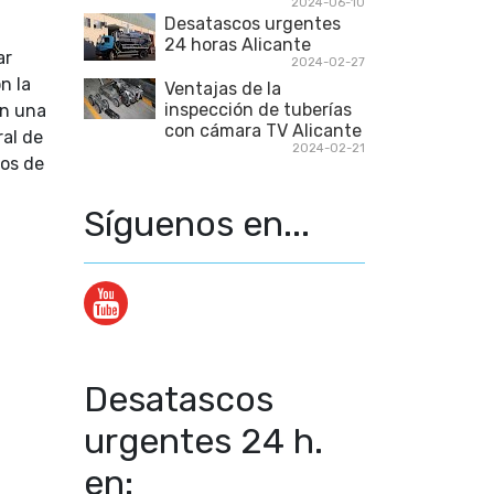
2024-06-10
Desatascos urgentes
24 horas Alicante
ar
2024-02-27
n la
Ventajas de la
inspección de tuberías
on una
con cámara TV Alicante
ral de
2024-02-21
los de
Síguenos en...
Desatascos
urgentes 24 h.
en: