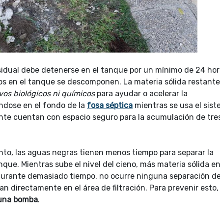
sidual debe detenerse en el tanque por un mínimo de 24 hor
idos en el tanque se descomponen. La materia sólida restante
vos biológicos ni químicos
para ayudar o acelerar la
ndose en el fondo de la
fosa séptica
mientras se usa el sis
nte cuentan con espacio seguro para la acumulación de tre
nto, las aguas negras tienen menos tiempo para separar la
anque. Mientras sube el nivel del cieno, más materia sólida e
la durante demasiado tiempo, no ocurre ninguna separación d
n directamente en el área de filtración. Para prevenir esto, 
 una bomba
.